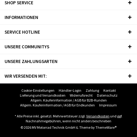
SHOP SERVICE
INFORMATIONEN
SERVICE HOTLINE
UNSERE COMMUNITYS
UNSERE ZAHLUNGSARTEN
WIR VERSENDEN MIT:
Cookie-Einstellungen
Händler-Login
Zahlung
Kontakt
Lieferung und Versandkosten
Widerrufsrecht
Datenschutz
Allgem. Käuferinformation / AGB für B2B-Kunden
Allgem. Käuferinformation / AGB für Endkunden
Impressum
* Alle Preise inkl. gesetzl. Mehrwertsteuer zzgl.
Versandkosten
und ggf.
Nachnahmegebühren, wenn nicht anders beschrieben
© 2026 MV Motorrad Technik GmbH iL Theme by
ThemeWare®