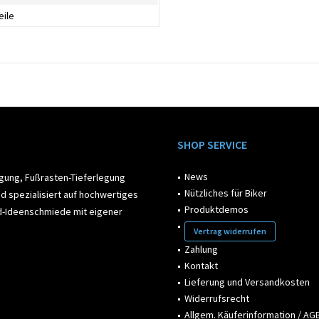
eile
SHOP SERVICE
News
egung, Fußrasten-Tieferlegung
Nützliches für Biker
d spezialisiert auf hochwertiges
Produktdemos
ad-Ideenschmiede mit eigener
Vertrag widerrufen
Zahlung
Kontakt
Lieferung und Versandkosten
Widerrufsrecht
Allgem. Käuferinformation / AGB