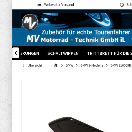
Weltweiter Versand
Sch
-GPS HALTERUNGEN
SCHALTWIPPEN
TRITTBRETT FÜR DIE 

Übersicht
BMW
BMW S-Modelle
BMW S1000RR B