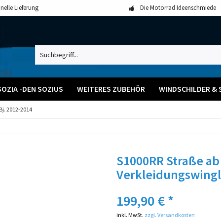
nelle Lieferung
Die Motorrad Ideenschmiede
SOZIA -DEN SOZIUS
WEITERES ZUBEHÖR
WINDSCHILDER & 
j. 2012-2014
S1000RR Straße ab 
Verkleidungswingl
199,90 € *
inkl. MwSt.
zzgl. Versandkosten