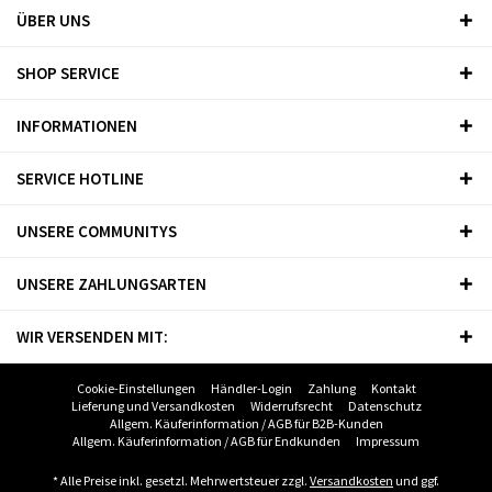
ÜBER UNS
SHOP SERVICE
INFORMATIONEN
SERVICE HOTLINE
UNSERE COMMUNITYS
UNSERE ZAHLUNGSARTEN
WIR VERSENDEN MIT:
Cookie-Einstellungen
Händler-Login
Zahlung
Kontakt
Lieferung und Versandkosten
Widerrufsrecht
Datenschutz
Allgem. Käuferinformation / AGB für B2B-Kunden
Allgem. Käuferinformation / AGB für Endkunden
Impressum
* Alle Preise inkl. gesetzl. Mehrwertsteuer zzgl.
Versandkosten
und ggf.