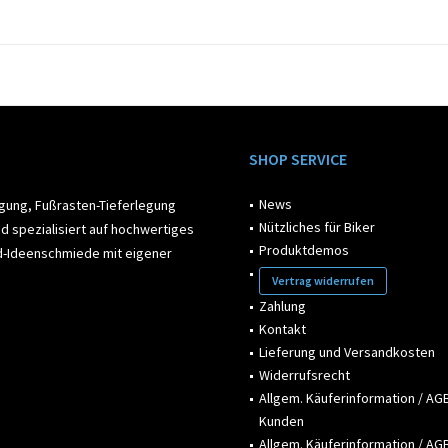
SHOP SERVICE
News
egung, Fußrasten-Tieferlegung
Nützliches für Biker
d spezialisiert auf hochwertiges
Produktdemos
ad-Ideenschmiede mit eigener
Vertrag widerrufen
Zahlung
Kontakt
Lieferung und Versandkosten
Widerrufsrecht
Allgem. Käuferinformation / AGB
Kunden
Allgem. Käuferinformation / AGB