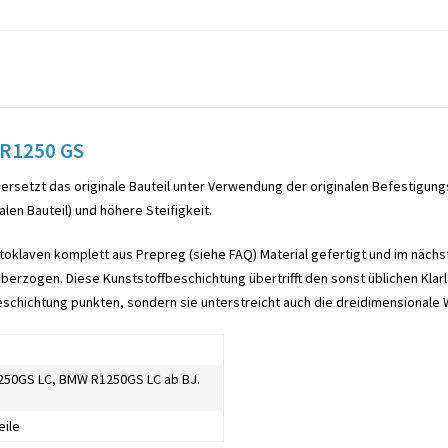
 R1250 GS
 ersetzt das originale Bauteil unter Verwendung der originalen Befestigun
len Bauteil) und höhere Steifigkeit.
toklaven komplett aus Prepreg (siehe FAQ) Material gefertigt und im nächst
berzogen. Diese Kunststoffbeschichtung übertrifft den sonst üblichen Klar
eschichtung punkten, sondern sie unterstreicht auch die dreidimensionale 
50GS LC, BMW R1250GS LC ab BJ.
eile