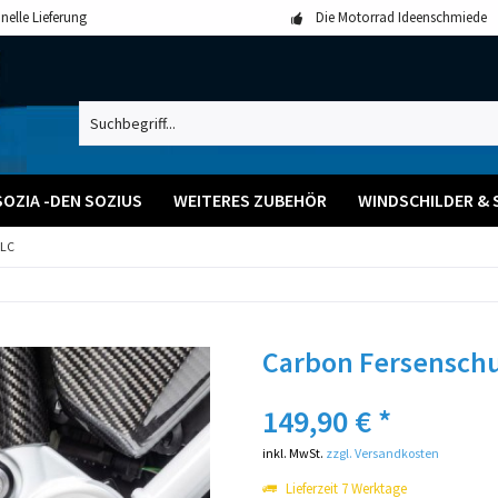
nelle Lieferung
Die Motorrad Ideenschmiede
SOZIA -DEN SOZIUS
WEITERES ZUBEHÖR
WINDSCHILDER & 
 LC
Carbon Fersenschu
149,90 € *
inkl. MwSt.
zzgl. Versandkosten
Lieferzeit 7 Werktage