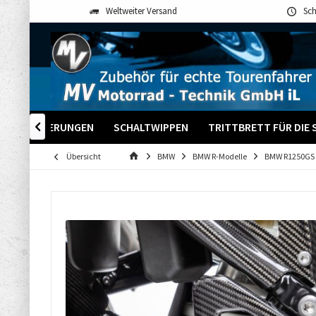
Weltweiter Versand
Sch
-GPS HALTERUNGEN
SCHALTWIPPEN
TRITTBRETT FÜR DIE 

Übersicht
BMW
BMW R-Modelle
BMW R1250GS