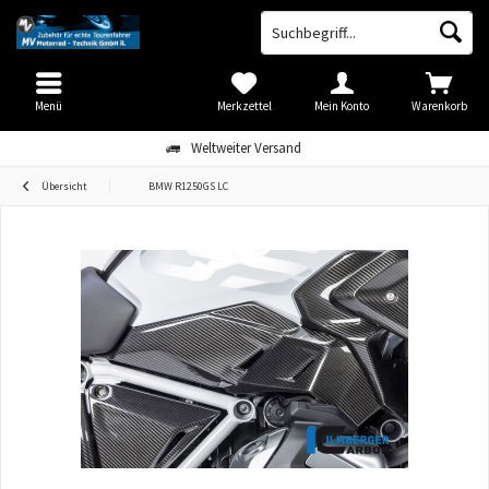
Menü
Merkzettel
Mein Konto
Warenkorb
Weltweiter Versand
Übersicht
BMW R1250GS LC