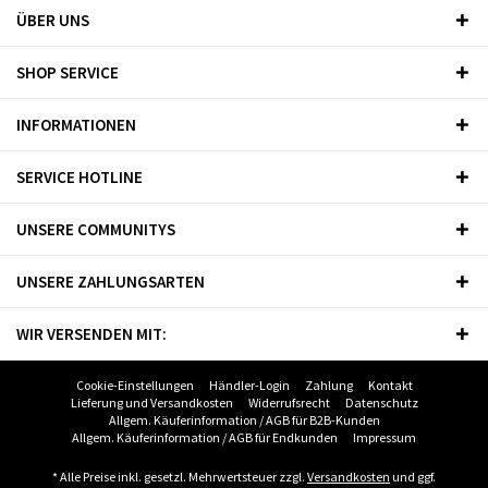
ÜBER UNS
SHOP SERVICE
INFORMATIONEN
SERVICE HOTLINE
UNSERE COMMUNITYS
UNSERE ZAHLUNGSARTEN
WIR VERSENDEN MIT:
Cookie-Einstellungen
Händler-Login
Zahlung
Kontakt
Lieferung und Versandkosten
Widerrufsrecht
Datenschutz
Allgem. Käuferinformation / AGB für B2B-Kunden
Allgem. Käuferinformation / AGB für Endkunden
Impressum
* Alle Preise inkl. gesetzl. Mehrwertsteuer zzgl.
Versandkosten
und ggf.