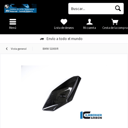
Menú
Lista de deseos
Mi cuenta
Cesta de la compra
Envío a todo el mundo
Vista general
BMW S1000R