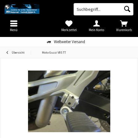
Menü
Merkzettel
Mein Konto
Warenkorb
Weltweiter Versand
Übersicht
Moto Guzzi V85 TT