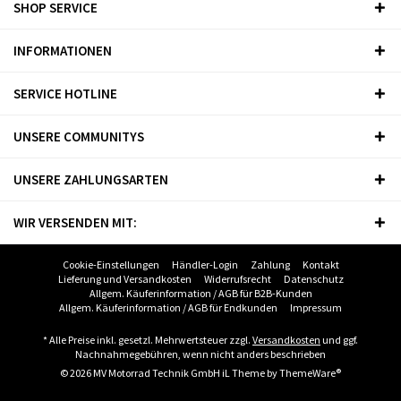
SHOP SERVICE
INFORMATIONEN
SERVICE HOTLINE
UNSERE COMMUNITYS
UNSERE ZAHLUNGSARTEN
WIR VERSENDEN MIT:
Cookie-Einstellungen
Händler-Login
Zahlung
Kontakt
Lieferung und Versandkosten
Widerrufsrecht
Datenschutz
Allgem. Käuferinformation / AGB für B2B-Kunden
Allgem. Käuferinformation / AGB für Endkunden
Impressum
* Alle Preise inkl. gesetzl. Mehrwertsteuer zzgl.
Versandkosten
und ggf.
Nachnahmegebühren, wenn nicht anders beschrieben
© 2026 MV Motorrad Technik GmbH iL Theme by
ThemeWare®