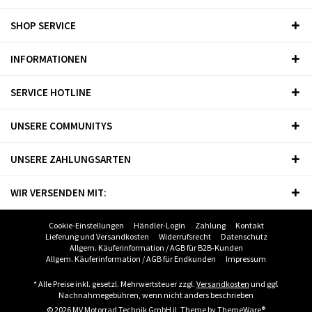
SHOP SERVICE
INFORMATIONEN
SERVICE HOTLINE
UNSERE COMMUNITYS
UNSERE ZAHLUNGSARTEN
WIR VERSENDEN MIT:
Cookie-Einstellungen
Händler-Login
Zahlung
Kontakt
Lieferung und Versandkosten
Widerrufsrecht
Datenschutz
Allgem. Käuferinformation / AGB für B2B-Kunden
Allgem. Käuferinformation / AGB für Endkunden
Impressum
* Alle Preise inkl. gesetzl. Mehrwertsteuer zzgl.
Versandkosten
und ggf.
Nachnahmegebühren, wenn nicht anders beschrieben
© 2026 MV Motorrad Technik GmbH iL Theme by
ThemeWare®