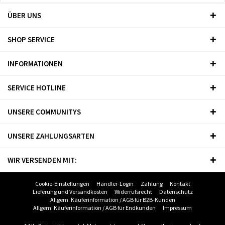
ÜBER UNS
SHOP SERVICE
INFORMATIONEN
SERVICE HOTLINE
UNSERE COMMUNITYS
UNSERE ZAHLUNGSARTEN
WIR VERSENDEN MIT:
Cookie-Einstellungen
Händler-Login
Zahlung
Kontakt
Lieferung und Versandkosten
Widerrufsrecht
Datenschutz
Allgem. Käuferinformation / AGB für B2B-Kunden
Allgem. Käuferinformation / AGB für Endkunden
Impressum