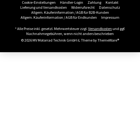
Cookie-Einstellungen
Händler-Login
Zahlung
Kontakt
Lieferung und Versandkosten
Widerrufsrecht
Datenschutz
Allgem. Käuferinformation / AGB für B2B-Kunden
Allgem. Käuferinformation / AGB für Endkunden
Impressum
* Alle Preise inkl. gesetzl. Mehrwertsteuer zzgl.
Versandkosten
und ggf.
Nachnahmegebühren, wenn nicht anders beschrieben
© 2026 MV Motorrad Technik GmbH iL Theme by
ThemeWare®