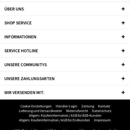
ÜBER UNS
SHOP SERVICE
INFORMATIONEN
SERVICE HOTLINE
UNSERE COMMUNITYS
UNSERE ZAHLUNGSARTEN
WIR VERSENDEN MIT:
Cookie-Einstellungen
Händler-Login
Zahlung
Kontakt
Lieferung und Versandkosten
Widerrufsrecht
Datenschutz
Allgem. Käuferinformation / AGB für B2B-Kunden
Allgem. Käuferinformation / AGB für Endkunden
Impressum